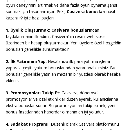
oyun deneyimini artırmak ve daha fazla oyun oynama şansı
sunmak için tasarlanmıştır. Peki,
Casivera bonusları
nasıl
kazanılır? İşte bazı ipuçları:
1. Üyelik Oluşturmak:
Casivera bonusları
ndan
faydalanmanın ilk adımı, Casivera’nın resmi web sitesi
üzerinden bir hesap oluşturmaktır. Yeni üyelere özel hoşgeldin
bonusları genellikle sunulmaktadır.
2. İlk Yatırımını Yap:
Hesabınıza ilk para yatırma işlemi
yaparak, çeşitli yatırım bonuslarından yararlanabilirsiniz. Bu
bonuslar genellikle yatırılan miktarın bir yüzdesi olarak hesaba
eklenir.
3. Promosyonları Takip Et:
Casivera, dönemsel
promosyonlar ve özel etkinlikler düzenleyerek, kullanıcılarına
ekstra bonuslar sunar. Bu promosyonları takip etmek, yeni
bonus fırsatlarından haberdar olmanın en iyi yoludur.
4. Sadakat Programı:
Düzenli olarak Casivera platformunu