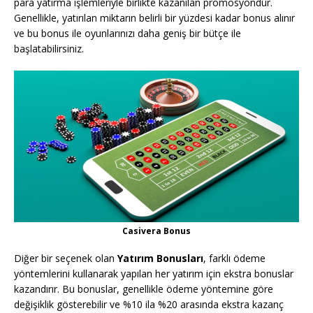
para yatırma işlemleriyle birlikte kazanılan promosyondur.
Genellikle, yatırılan miktarın belirli bir yüzdesi kadar bonus alınır
ve bu bonus ile oyunlarınızı daha geniş bir bütçe ile
başlatabilirsiniz.
Casivera Bonus
Diğer bir seçenek olan
Yatırım Bonusları
, farklı ödeme
yöntemlerini kullanarak yapılan her yatırım için ekstra bonuslar
kazandırır. Bu bonuslar, genellikle ödeme yöntemine göre
değişiklik gösterebilir ve %10 ila %20 arasında ekstra kazanç