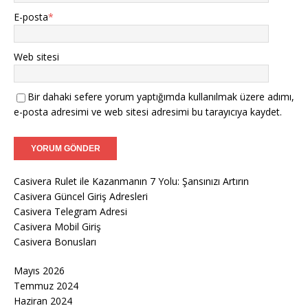
E-posta
*
Web sitesi
Bir dahaki sefere yorum yaptığımda kullanılmak üzere adımı,
e-posta adresimi ve web sitesi adresimi bu tarayıcıya kaydet.
Casivera Rulet ile Kazanmanın 7 Yolu: Şansınızı Artırın
Casivera Güncel Giriş Adresleri
Casivera Telegram Adresi
Casivera Mobil Giriş
Casivera Bonusları
Mayıs 2026
Temmuz 2024
Haziran 2024