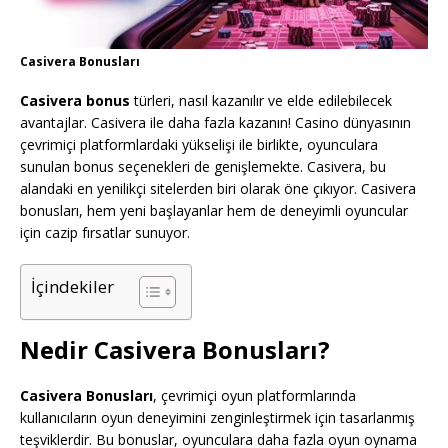
Casivera Bonusları
Casivera bonus
türleri, nasıl kazanılır ve elde edilebilecek
avantajlar. Casivera ile daha fazla kazanın! Casino dünyasının
çevrimiçi platformlardaki yükselişi ile birlikte, oyunculara
sunulan bonus seçenekleri de genişlemekte. Casivera, bu
alandaki en yenilikçi sitelerden biri olarak öne çıkıyor. Casivera
bonusları, hem yeni başlayanlar hem de deneyimli oyuncular
için cazip fırsatlar sunuyor.
İçindekiler
Nedir Casivera Bonusları?
Casivera Bonusları
, çevrimiçi oyun platformlarında
kullanıcıların oyun deneyimini zenginleştirmek için tasarlanmış
teşviklerdir. Bu bonuslar, oyunculara daha fazla oyun oynama