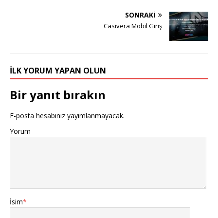
SONRAKI
Casivera Mobil Giriş
İLK YORUM YAPAN OLUN
Bir yanıt bırakın
E-posta hesabınız yayımlanmayacak.
Yorum
İsim
*