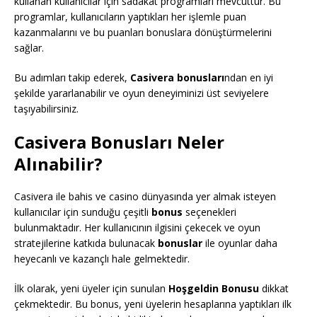
kullanan kullanıcılar için sadakat programları mevcuttur. Bu
programlar, kullanıcıların yaptıkları her işlemle puan
kazanmalarını ve bu puanları bonuslara dönüştürmelerini
sağlar.
Bu adımları takip ederek,
Casivera bonusları
ndan en iyi
şekilde yararlanabilir ve oyun deneyiminizi üst seviyelere
taşıyabilirsiniz.
Casivera Bonusları Neler
Alınabilir?
Casivera ile bahis ve casino dünyasında yer almak isteyen
kullanıcılar için sunduğu çeşitli
bonus
seçenekleri
bulunmaktadır. Her kullanıcının ilgisini çekecek ve oyun
stratejilerine katkıda bulunacak
bonuslar
ile oyunlar daha
heyecanlı ve kazançlı hale gelmektedir.
İlk olarak, yeni üyeler için sunulan
Hoşgeldin Bonusu
dikkat
çekmektedir. Bu bonus, yeni üyelerin hesaplarına yaptıkları ilk