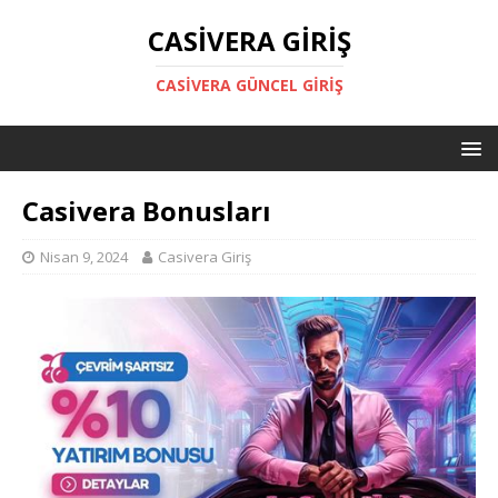
CASIVERA GIRIŞ
CASIVERA GÜNCEL GIRIŞ
Casivera Bonusları
Nisan 9, 2024
Casivera Giriş