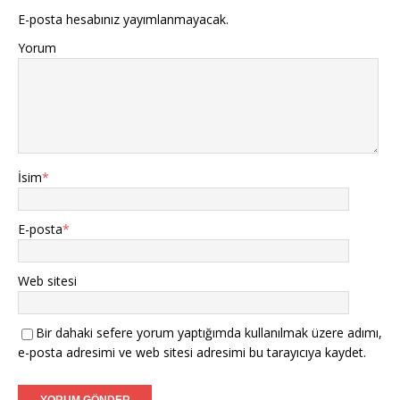
E-posta hesabınız yayımlanmayacak.
Yorum
İsim
*
E-posta
*
Web sitesi
Bir dahaki sefere yorum yaptığımda kullanılmak üzere adımı,
e-posta adresimi ve web sitesi adresimi bu tarayıcıya kaydet.