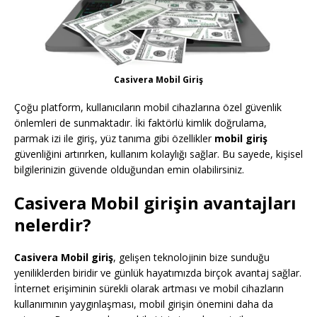
Casivera Mobil Giriş
Çoğu platform, kullanıcıların mobil cihazlarına özel güvenlik
önlemleri de sunmaktadır. İki faktörlü kimlik doğrulama,
parmak izi ile giriş, yüz tanıma gibi özellikler
mobil giriş
güvenliğini artırırken, kullanım kolaylığı sağlar. Bu sayede, kişisel
bilgilerinizin güvende olduğundan emin olabilirsiniz.
Casivera
Mobil girişin avantajları
nelerdir?
Casivera
Mobil giriş
, gelişen teknolojinin bize sunduğu
yeniliklerden biridir ve günlük hayatımızda birçok avantaj sağlar.
İnternet erişiminin sürekli olarak artması ve mobil cihazların
kullanımının yaygınlaşması, mobil girişin önemini daha da