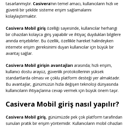
tasarlanmıştır.
Casivera
‘nın temel amacı, kullanıcıların hızlı ve
güvenli bir şekilde sisteme erişim sağlamalarını
kolaylaştırmaktır.
Casivera
Mobil giriş
özelliği sayesinde, kullanıcılar herhangi
bir cihazdan kolayca giriş yapabilir ve ihtiyaç duydukları bilgilere
anında erişebilirler. Bu özellik, özellikle hareket halindeyken
internete erişim gereksinimi duyan kullanıcılar için büyük bir
avantaj sağlar.
Casivera
Mobil girişin avantajları
arasında; hızlı erişim,
kullanıcı dostu arayüz, güvenlik protokollerinin yüksek
standartlarda olması ve çoklu platform desteği yer almaktadır.
Bu avantajlar, günümüzün hızla değişen teknoloji dünyasında
kullanıcıların ihtiyaçlarına cevap vermek için büyük önem taşır.
Casivera
Mobil giriş nasıl yapılır?
Casivera
Mobil giriş
, günümüzde pek çok platform tarafından
sunulan pratik bir erişim yöntemidir. Kullanıcıların mobil cihazları